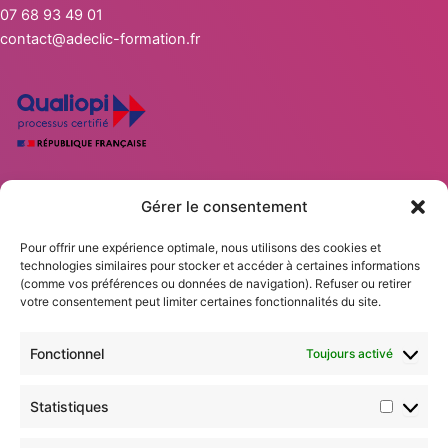
07 68 93 49 01
contact@adeclic-formation.fr
Statisti
Marketi
Gérer le consentement
Nos solutions DISC
Nos Formations Professionnelles
Pour offrir une expérience optimale, nous utilisons des cookies et
Calendrier des formations
technologies similaires pour stocker et accéder à certaines informations
Accompagnements
(comme vos préférences ou données de navigation). Refuser ou retirer
votre consentement peut limiter certaines fonctionnalités du site.
Blog
Mentions légales
Fonctionnel
Toujours activé
CGV
Règlement intérieur
Politique de confidentialité
Statistiques
Accessibilité aux personnes en situation de handicap :
Nos formations sont accessibles aux personnes en situation de handicap. Toutefois,