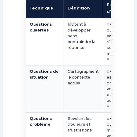
Exemple
Technique
Définition
d'utilisation
Questions
Invitent à
« Qu'est-ce
ouvertes
développer
qui vous a
sans
amené à
contraindre la
réfléchir à ce
réponse
sujet
maintenant ?
»
Questions de
Cartographient
« Comment
situation
le contexte
est
actuel
organisée
votre force
de vente
aujourd'hui ?
»
Questions
Révèlent les
« Qu'est-ce
problème
douleurs et
qui vous
frustrations
manque dans
votre