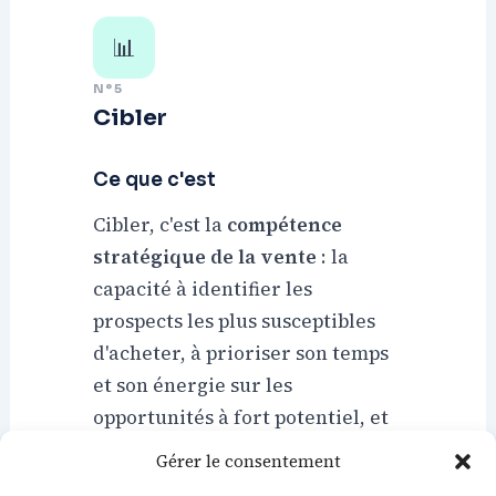
📊
N°5
Cibler
Ce que c'est
Cibler, c'est la
compétence
stratégique de la vente
: la
capacité à identifier les
prospects les plus susceptibles
d'acheter, à prioriser son temps
et son énergie sur les
opportunités à fort potentiel, et
Statisti
Marketi
à ne pas gaspiller ses ressources
Gérer le consentement
sur des prospects non qualifiés.