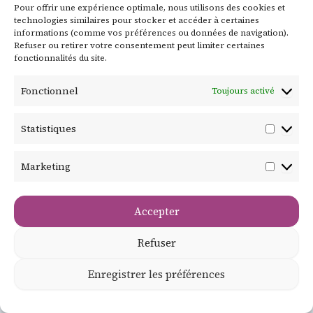
Pour offrir une expérience optimale, nous utilisons des cookies et
technologies similaires pour stocker et accéder à certaines
Elle recouvre la définition du
informations (comme vos préférences ou données de navigation).
Refuser ou retirer votre consentement peut limiter certaines
profil client idéal, la
fonctionnalités du site.
qualification des leads, la
gestion du pipeline commercial
Fonctionnel
Toujours activé
et la priorisation des actions.
Statistiques
Pourquoi elle est décisive
Marketing
Un commercial qui court après
tout le monde ne transforme
Accepter
rien.
La règle des 80/20
s'applique partout en vente
: 20
Refuser
% des prospects génèrent 80 %
Enregistrer les préférences
du chiffre. Savoir identifier et
prioriser ces 20 % est une