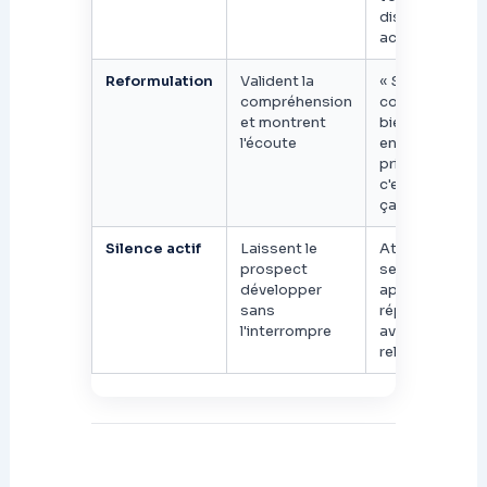
dispositif
actuel ? »
Reformulation
Valident la
« Si je
compréhension
comprends
et montrent
bien, votre
l'écoute
enjeu
principal
c'est… c'est
ça ? »
Silence actif
Laissent le
Attendre 3
prospect
secondes
développer
après une
sans
réponse
l'interrompre
avant de
relancer