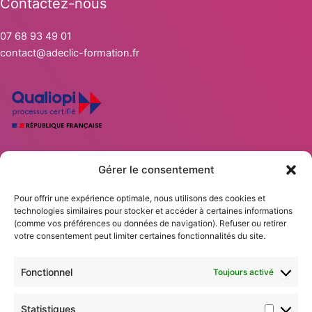
Contactez-nous
07 68 93 49 01
contact@adeclic-formation.fr
Statisti
Marketi
Gérer le consentement
Nos solutions DISC
Nos Formations Professionnelles
Pour offrir une expérience optimale, nous utilisons des cookies et
Calendrier des formations
technologies similaires pour stocker et accéder à certaines informations
Accompagnements
(comme vos préférences ou données de navigation). Refuser ou retirer
votre consentement peut limiter certaines fonctionnalités du site.
Blog
Mentions légales
Fonctionnel
Toujours activé
CGV
Règlement intérieur
Politique de confidentialité
Statistiques