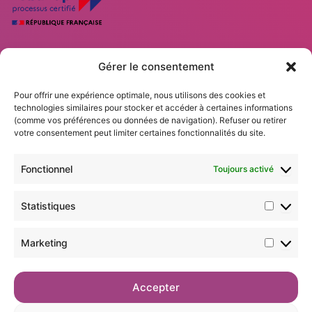
Statisti
Marketi
Gérer le consentement
Nos solutions DISC
Nos Formations Professionnelles
Pour offrir une expérience optimale, nous utilisons des cookies et
Calendrier des formations
technologies similaires pour stocker et accéder à certaines informations
Accompagnements
(comme vos préférences ou données de navigation). Refuser ou retirer
votre consentement peut limiter certaines fonctionnalités du site.
Blog
Mentions légales
Fonctionnel
Toujours activé
CGV
Règlement intérieur
Politique de confidentialité
Statistiques
Accessibilité aux personnes en situation de handicap :
Nos formations sont accessibles aux personnes en situation de handicap. Toutefois,
Marketing
en raison des modalités pédagogiques utilisées, certaines adaptations peuvent être
nécessaires. Nous invitons les participants concernés à nous contacter en amont afin
d’étudier ensemble les possibilités d’adaptation. Contactez- nous pour connaître les
modalités d'accès.
Accepter
Consulter la liste des principaux acteurs pour vous aiderons vos démarches