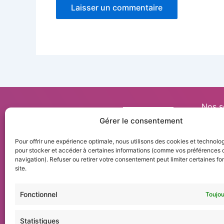
Nos s
Gérer le consentement
Nos F
Pour offrir une expérience optimale, nous utilisons des cookies et technolog
Calen
pour stocker et accéder à certaines informations (comme vos préférences
navigation). Refuser ou retirer votre consentement peut limiter certaines fo
Acco
site.
Contactez-nous
Blog
Fonctionnel
Toujou
Menti
07 68 93 49 01
contact@adeclic-formation.fr
CGV
Statistiques