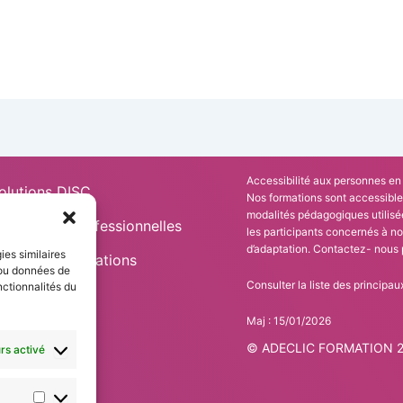
Accessibilité aux personnes en 
olutions DISC
Nos formations sont accessible
Statistiques
Marketing
modalités pédagogiques utilisé
ormations Professionnelles
les participants concernés à no
d’adaptation. Contactez- nous 
ies similaires
drier des formations
 ou données de
Consulter la liste des princip
nctionnalités du
mpagnements
Maj : 15/01/2026
© ADECLIC FORMATION 202
rs activé
ons légales