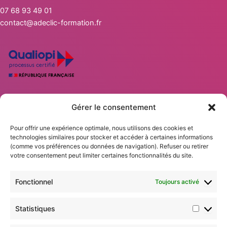
07 68 93 49 01
contact@adeclic-formation.fr
Statisti
Marketi
Gérer le consentement
Nos solutions DISC
Nos Formations Professionnelles
Pour offrir une expérience optimale, nous utilisons des cookies et
Calendrier des formations
technologies similaires pour stocker et accéder à certaines informations
Accompagnements
(comme vos préférences ou données de navigation). Refuser ou retirer
votre consentement peut limiter certaines fonctionnalités du site.
Blog
Mentions légales
Fonctionnel
Toujours activé
CGV
Règlement intérieur
Politique de confidentialité
Statistiques
Accessibilité aux personnes en situation de handicap :